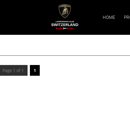
HOME
PR
Page 1 of 1
1