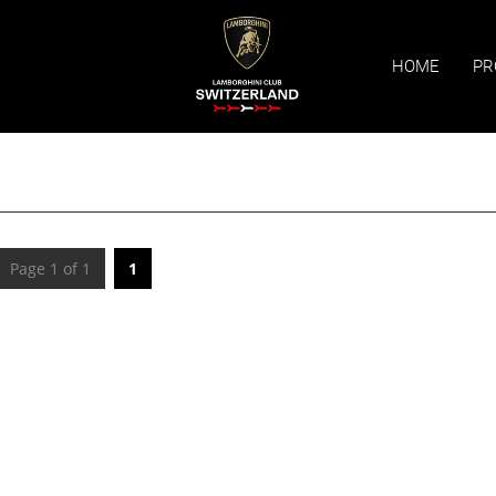
HOME
PR
Page 1 of 1
1